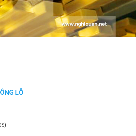
ÔNG LỖ
SS)