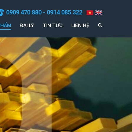
0909 470 880 - 0914 085 322
PHẨM
ĐẠI LÝ
TIN TỨC
LIÊN HỆ