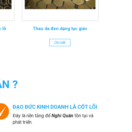
 lỗ
Thau da đen dạng lục giác
Chi tiết
N ?
ĐẠO ĐỨC KINH DOANH LÀ CỐT LÕI
Đây là nền tảng để
Nghi Quân
tồn tại và
phát triển.